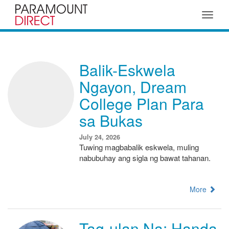
Toggle
navigat
Balik-Eskwela
Ngayon, Dream
College Plan Para
sa Bukas
July 24, 2026
Tuwing magbabalik eskwela, muling
nabubuhay ang sigla ng bawat tahanan.
More
Tag-ulan Na: Handa