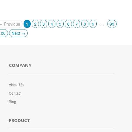
…
← Previous
1
2
3
4
5
6
7
8
9
99
100
Next →
COMPANY
About Us
Contact
Blog
PRODUCT